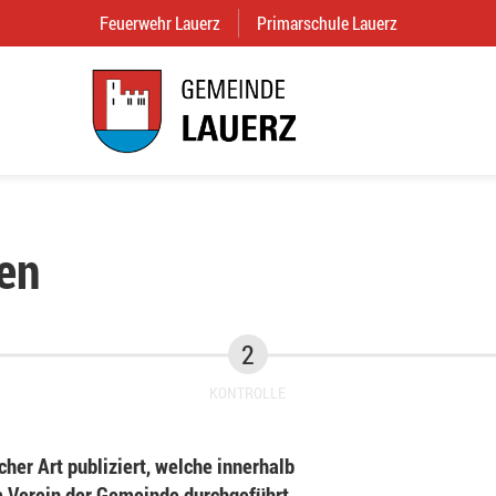
Feuerwehr Lauerz
(External Link)
Primarschule Lauerz
(External Link
en
KONTROLLE
her Art publiziert, welche innerhalb
Verein der Gemeinde durchgeführt