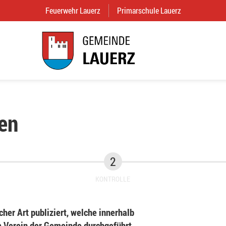
Feuerwehr Lauerz
(External Link)
Primarschule Lauerz
(External Link
en
KONTROLLE
her Art publiziert, welche innerhalb
Verein der Gemeinde durchgeführt