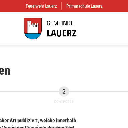
Feuerwehr Lauerz
(External Link)
Primarschule Lauerz
(External Link
en
KONTROLLE
her Art publiziert, welche innerhalb
Verein der Gemeinde durchgeführt