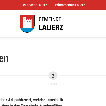
Feuerwehr Lauerz
(External Link)
Primarschule Lauerz
(External Link
en
KONTROLLE
her Art publiziert, welche innerhalb
Verein der Gemeinde durchgeführt