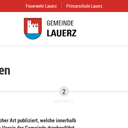
Feuerwehr Lauerz
(External Link)
Primarschule Lauerz
(External Link
en
KONTROLLE
her Art publiziert, welche innerhalb
Verein der Gemeinde durchgeführt