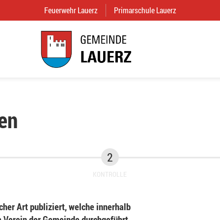
Feuerwehr Lauerz
(External Link)
Primarschule Lauerz
(External Link
en
KONTROLLE
her Art publiziert, welche innerhalb
Verein der Gemeinde durchgeführt