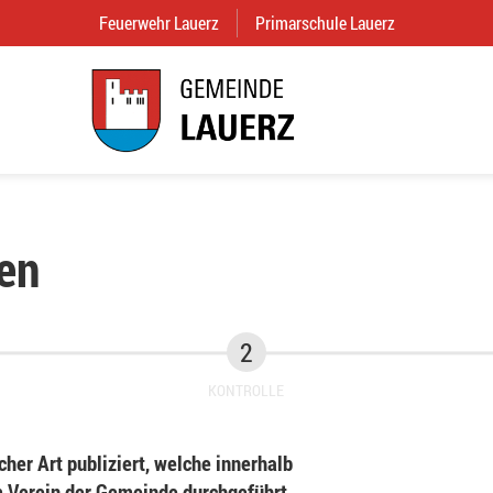
Feuerwehr Lauerz
(External Link)
Primarschule Lauerz
(External Link
en
KONTROLLE
her Art publiziert, welche innerhalb
Verein der Gemeinde durchgeführt