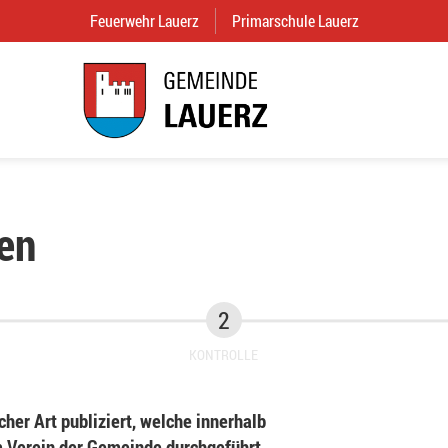
Feuerwehr Lauerz
(External Link)
Primarschule Lauerz
(External Link
en
KONTROLLE
her Art publiziert, welche innerhalb
Verein der Gemeinde durchgeführt