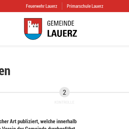
Feuerwehr Lauerz
(External Link)
Primarschule Lauerz
(External Link
en
KONTROLLE
her Art publiziert, welche innerhalb
Verein der Gemeinde durchgeführt