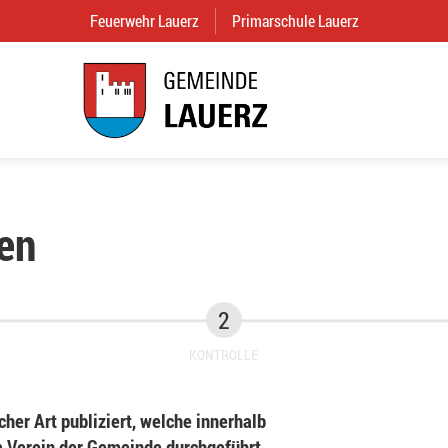
Feuerwehr Lauerz
(External Link)
Primarschule Lauerz
(External Link
en
KONTROLLE
her Art publiziert, welche innerhalb
Verein der Gemeinde durchgeführt