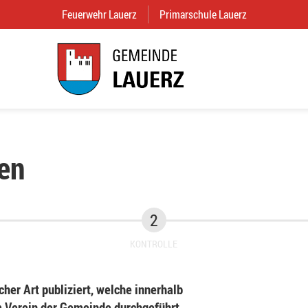
Feuerwehr Lauerz
(External Link)
Primarschule Lauerz
(External Link
en
KONTROLLE
her Art publiziert, welche innerhalb
Verein der Gemeinde durchgeführt