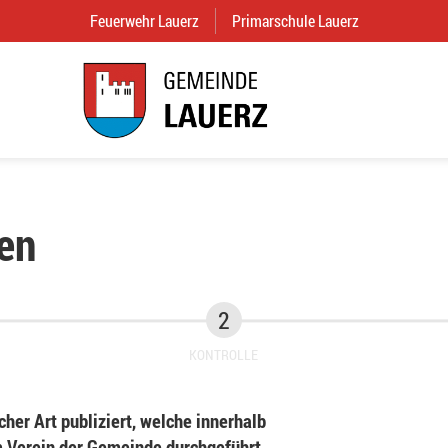
Feuerwehr Lauerz
(External Link)
Primarschule Lauerz
(External Link
en
KONTROLLE
her Art publiziert, welche innerhalb
Verein der Gemeinde durchgeführt