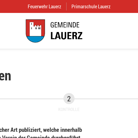
Feuerwehr Lauerz
(External Link)
Primarschule Lauerz
(External Link
en
KONTROLLE
her Art publiziert, welche innerhalb
Verein der Gemeinde durchgeführt