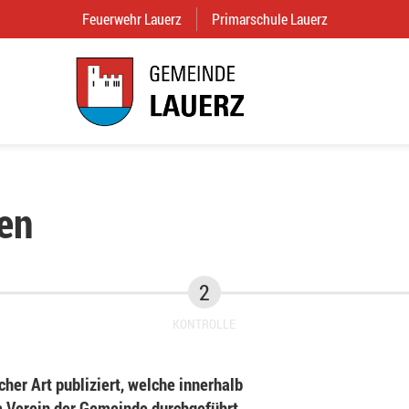
Feuerwehr Lauerz
(External Link)
Primarschule Lauerz
(External Link
en
KONTROLLE
her Art publiziert, welche innerhalb
Verein der Gemeinde durchgeführt