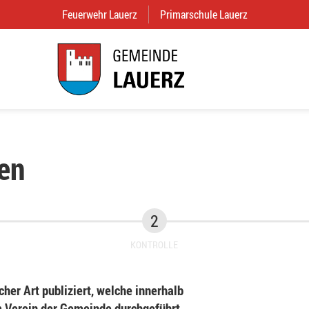
Feuerwehr Lauerz
(External Link)
Primarschule Lauerz
(External Link
en
KONTROLLE
her Art publiziert, welche innerhalb
Verein der Gemeinde durchgeführt