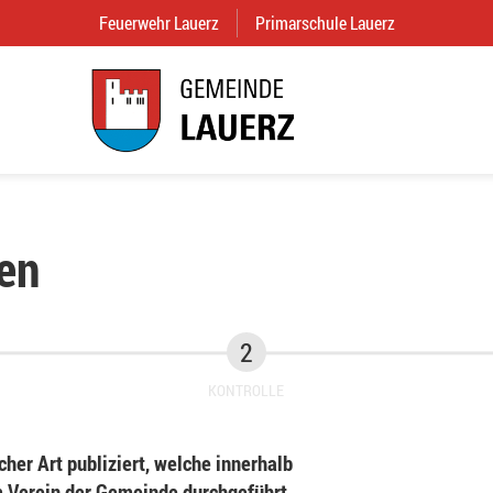
Feuerwehr Lauerz
(External Link)
Primarschule Lauerz
(External Link
en
KONTROLLE
her Art publiziert, welche innerhalb
Verein der Gemeinde durchgeführt