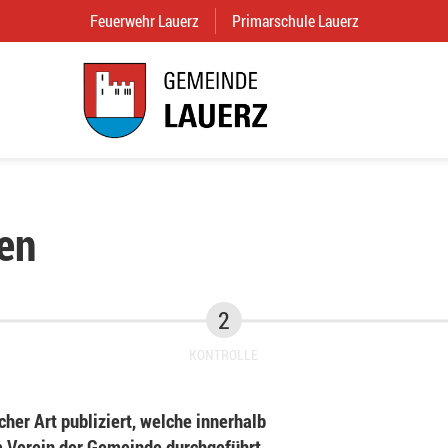
Feuerwehr Lauerz
(External Link)
Primarschule Lauerz
(External Link
en
KONTROLLE
her Art publiziert, welche innerhalb
Verein der Gemeinde durchgeführt