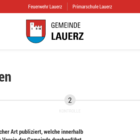
Feuerwehr Lauerz
(External Link)
Primarschule Lauerz
(External Link
en
KONTROLLE
her Art publiziert, welche innerhalb
Verein der Gemeinde durchgeführt