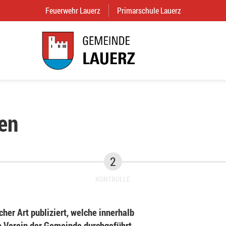
Feuerwehr Lauerz
(External Link)
Primarschule Lauerz
(External Link
en
KONTROLLE
her Art publiziert, welche innerhalb
Verein der Gemeinde durchgeführt